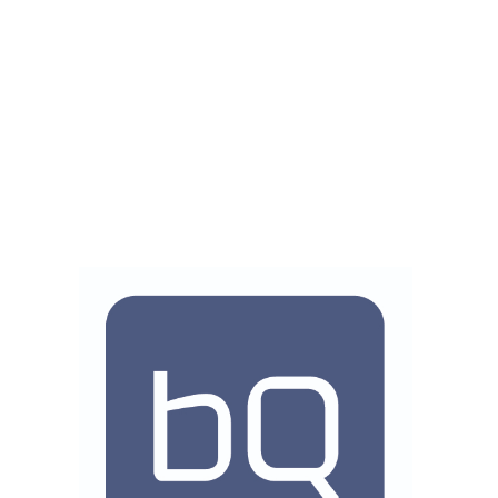
Bureau Q konzipiert, plant und organisiert
Konferenzen, Incentives und Corporate Events in
Deutschland und Europa. Unser Team aus
Spezialisten aller Disziplinen begleitet Sie von der
Strategieberatung über die Projektkoordination bis
hin zur Veranstaltung und Nachbetreuung. Unser
Fokus liegt auf innovativen, kreativen und
maßgeschneiderten Lösungen für groß- und
kleinformatige Events. Wir setzen dafür auf neue
Technologien und eine persönliche Betreuung, die
auch komplexe und zeitkritische Anforderungen
bedient. Dabei kombinieren wir aufregende neue
Ideen mit einer zuverlässigen, kompetenten und