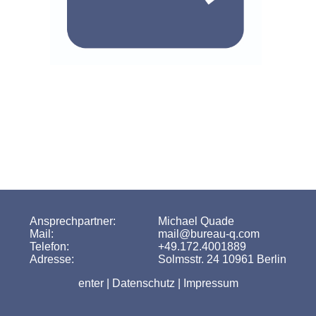
qualitativ hochwertigen Umsetzung.
besuchen Sie auch unseren Partner für digiates Invitation- und Guest
Management
Ansprechpartner:
Michael Quade
Mail:
mail@bureau-q.com
Telefon:
+49.172.4001889
Adresse:
Solmsstr. 24 10961 Berlin
enter |
Datenschutz | Impressum