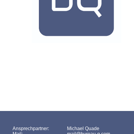
ende neue Ideen mit einer zuverlässigen, kompetenten und qual
besuchen Sie auch unseren Partner für digiates Invitation- und Guest Manageme
Ansprechpartner:
Michael Quade
Mail:
mail@bureau-q.com