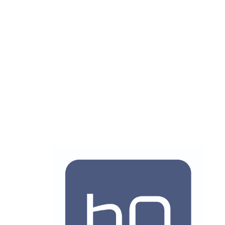
onzipiert, plant und organisiert Konferenzen, Incentives und 
d und Europa. Unser Team aus Spezialisten aller Disziplinen b
eratung über die Projektkoordination bis hin zur Veranstaltun
s liegt auf innovativen, kreativen und maßgeschneiderten Lös
atige Events. Wir setzen dafür auf neue Technologien un
, die auch komplexe und zeitkritische Anforderungen bedient